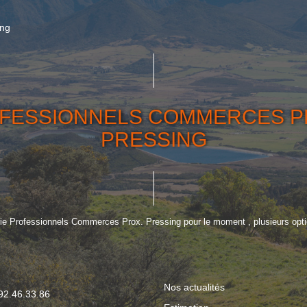
ing
FESSIONNELS COMMERCES P
PRESSING
ie Professionnels Commerces Prox. Pressing pour le moment , plusieurs optio
Nos actualités
.92.46.33.86