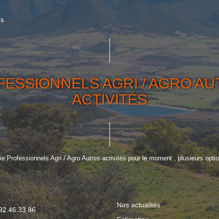
és
ESSIONNELS AGRI / AGRO A
ACTIVITÉS
 Professionnels Agri / Agro Autres activités pour le moment , plusieurs option
Nos actualités
.92.46.33.86