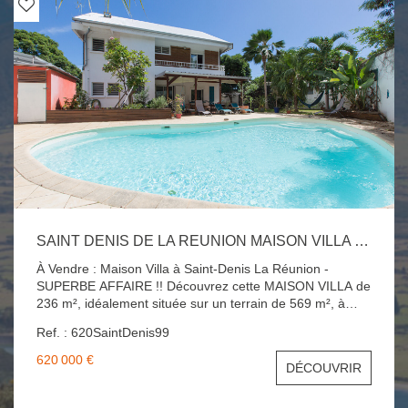
SAINT DENIS DE LA REUNION MAISON VILLA 8 PIÈCES 6 CHAMBRES 236 M2 AVEC PISCINE
À Vendre : Maison Villa à Saint-Denis La Réunion -
SUPERBE AFFAIRE !! Découvrez cette MAISON VILLA de
236 m², idéalement située sur un terrain de 569 m², à
proximité du centre-ville, des transports et de tous
Ref. : 620SaintDenis99
commerces. Caractéristiques de la propriété : - Salon
Séjour spacieux : 50 m² - Cuisine Équipée : 22 m² avec
620 000 €
DÉCOUVRIR
accès à une varangue - Piscine Intimiste : parfaite pour se
détendre - 6 Chambres : de 17 à 24 m², toutes avec
placards et dressing, dont une suite parentale - 3 Salles